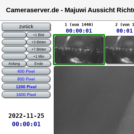
Cameraserver.de - Majuwi Aussicht Rich
1 (von 1440)
2 (von 
zurück
00:00:01
00:01
+1 Bild
+3 Bilder
+7 Bilder
+1 Min
Anfang
Ende
400 Pixel
800 Pixel
1200 Pixel
1600 Pixel
2022-11-25
00:00:01