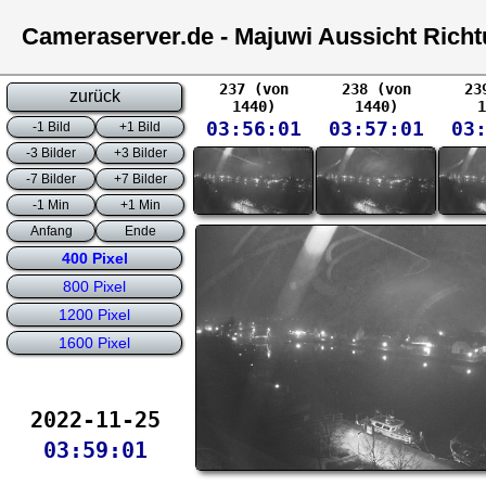
Cameraserver.de - Majuwi Aussicht Rich
237 (von
238 (von
23
zurück
1440)
1440)
1
03:56:01
03:57:01
03
-1 Bild
+1 Bild
-3 Bilder
+3 Bilder
-7 Bilder
+7 Bilder
-1 Min
+1 Min
Anfang
Ende
400 Pixel
800 Pixel
1200 Pixel
1600 Pixel
2022-11-25
03:59:01